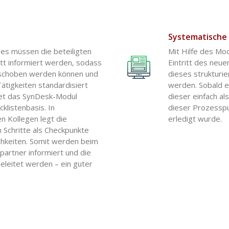
Systematische
s müssen die beteiligten
Mit Hilfe des Mod
itt informiert werden, sodass
Eintritt des neue
eschoben werden können und
dieses strukturi
tigkeiten standardisiert
werden. Sobald e
tet das SynDesk-Modul
dieser einfach al
cklistenbasis. In
dieser Prozesspun
n Kollegen legt die
erledigt wurde.
 Schritte als Checkpunkte
ichkeiten. Somit werden beim
hpartner informiert und die
leitet werden – ein guter