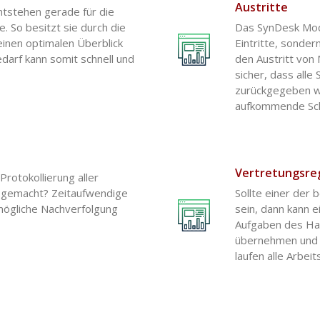
Austritte
tstehen gerade für die
e. So besitzt sie durch die
Das SynDesk Modul
einen optimalen Überblick
Eintritte, sonder
darf kann somit schnell und
den Austritt von 
sicher, dass all
zurückgegeben wu
aufkommende Sch
Vertretungsre
Protokollierung aller
s gemacht? Zeitaufwendige
Sollte einer der 
mögliche Nachverfolgung
sein, dann kann e
Aufgaben des Hau
übernehmen und 
laufen alle Arbei