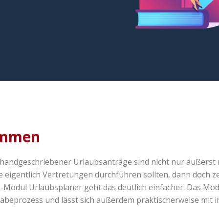
ommen
handgeschriebener Urlaubsanträge sind nicht nur äußerst 
e eigentlich Vertretungen durchführen sollten, dann doch z
Modul Urlaubsplaner geht das deutlich einfacher. Das Modul
abeprozess und lässt sich außerdem praktischerweise mit i