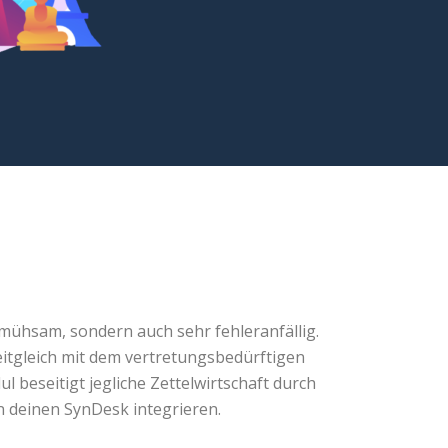
mühsam, sondern auch sehr fehleranfällig.
eitgleich mit dem vertretungsbedürftigen
 beseitigt jegliche Zettelwirtschaft durch
n deinen SynDesk integrieren.