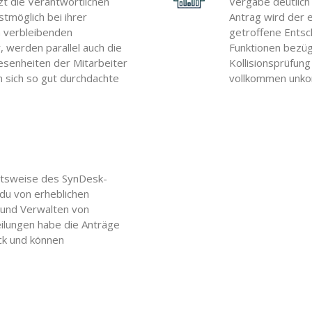
t die Verantwortlichen
Vergabe deutlich
stmöglich bei ihrer
Antrag wird der e
n verbleibenden
getroffene Entsch
, werden parallel auch die
Funktionen bezüg
senheiten der Mitarbeiter
Kollisionsprüfung
n sich so gut durchdachte
vollkommen unkom
eitsweise des SynDesk-
 du von erheblichen
 und Verwalten von
ilungen habe die Anträge
ick und können