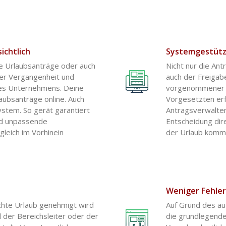
ichtlich
Systemgestütz
ige Urlaubsanträge oder auch
Nicht nur die Ant
der Vergangenheit und
auch der Freigab
nes Unternehmens. Deine
vorgenommener Ei
rlaubsanträge online. Auch
Vorgesetzten erf
ystem. So gerät garantiert
Antragsverwalter.
nd unpassende
Entscheidung dir
leich im Vorhinein
der Urlaub komm
Weniger Fehler
hte Urlaub genehmigt wird
Auf Grund des a
l der Bereichsleiter oder der
die grundlegende