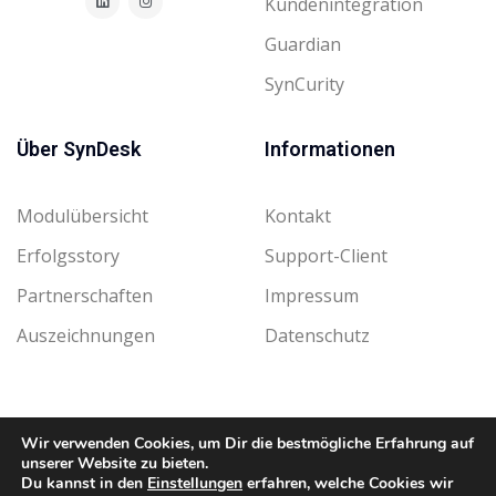
Kundenintegration
Guardian
SynCurity
Über SynDesk
Informationen
Modulübersicht
Kontakt
Erfolgsstory
Support-Client
Partnerschaften
Impressum
Auszeichnungen
Datenschutz
Wir verwenden Cookies, um Dir die bestmögliche Erfahrung auf
unserer Website zu bieten.
Copyright © 2025 SynDesk SW GmbH. Alle Rechte vorbehalten.
Du kannst in den
Einstellungen
erfahren, welche Cookies wir