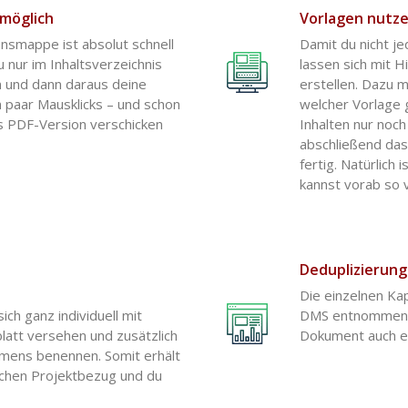
 möglich
Vorlagen nutz
onsmappe ist absolut schnell
Damit du nicht je
 nur im Inhaltsverzeichnis
lassen sich mit H
n und dann daraus deine
erstellen. Dazu m
in paar Mausklicks – und schon
welcher Vorlage 
s PDF-Version verschicken
Inhalten nur noch
abschließend das
fertig. Natürlich 
kannst vorab so 
Deduplizierung
Die einzelnen Ka
ich ganz individuell mit
DMS entnommen. 
latt versehen und zusätzlich
Dokument auch ei
amens benennen. Somit erhält
schen Projektbezug und du