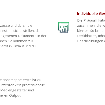
Individuelle Ge
Die Präqualifika
ozesse und durch die
zusammen, die wi
nnst du sicherstellen, dass
können. So lasse
eigegebenen Dokumente in der
Deckblätter, Inh
nnen. So kommen z.B.
Beschreibungen e
erst in Umlauf und du
kationsmappe erstellst du
ürzester Zeit professionelle
e Mediengestalter und
ellen Output.